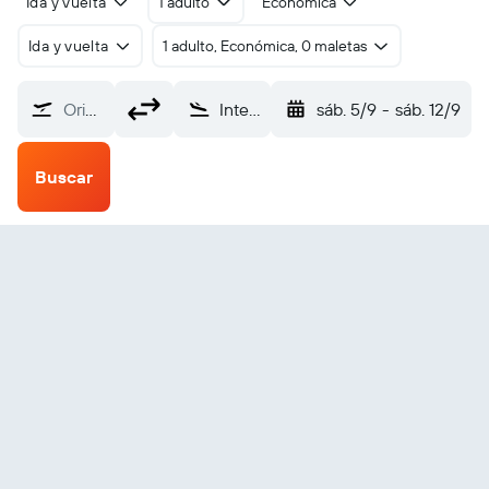
Ida y vuelta
1 adulto
Económica
Ida y vuelta
1 adulto, Económica, 0 maletas
Origen
Internacional de Krabi (KBV)
sáb. 5/9
-
sáb. 12/9
Buscar