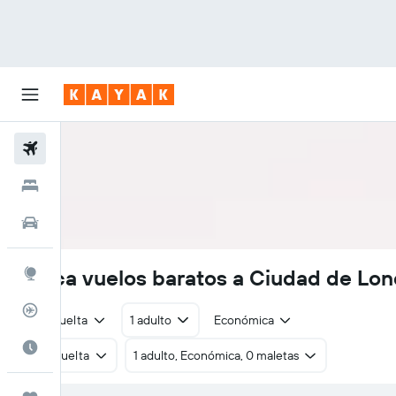
Vuelos
Hoteles
Autos
Busca vuelos baratos a Ciudad de Lon
Explore
Rastreador
Ida y vuelta
1 adulto
Económica
Cuándo ir
Ida y vuelta
1 adulto, Económica, 0 maletas