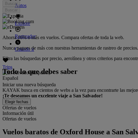
Buscar
Autos
Buscar
Explore
Rastreador
Ahorra 16% o más en vuelos. Compara ofertas de toda la web.
Nunca pagues de más con nuestras herramientas de rastreo de precios
Cuándo ir
Filtra las búsquedas por precio, aerolínea y otros criterios para encont
Trips
Todo lo que debes saber
Español
Iniciar una nueva búsqueda
KAYAK busca en cientos de webs a la vez para encontrarte las mejores
¡Te deseamos un excelente viaje a San Salvador!
Elegir fechas
Ofertas de vuelos
Información útil
Ofertas de vuelos
Vuelos baratos de Oxford House a San S