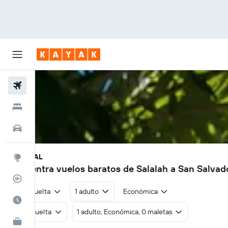
Vuelos
Hoteles
Autos
SLL - SAL
Explore
Encuentra vuelos baratos de Salalah a San Salvad
Rastreador
Ida y vuelta
1 adulto
Económica
Cuándo ir
Ida y vuelta
1 adulto, Económica, 0 maletas
KAYAK for Business
NUEVO