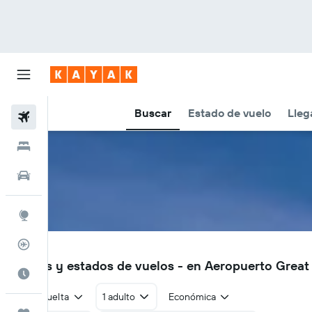
Buscar
Estado de vuelo
Lleg
Vuelos
Hoteles
Autos
Explore
Rastreador
GTF
Vuelos y estados de vuelos - en Aeropuerto Great 
Cuándo ir
Ida y vuelta
1 adulto
Económica