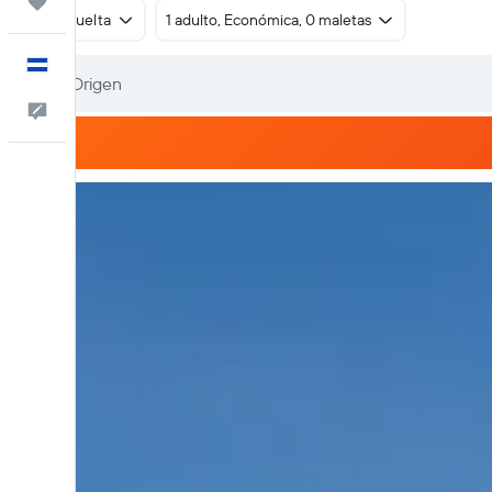
Trips
Ida y vuelta
1 adulto, Económica, 0 maletas
Español
Comentarios