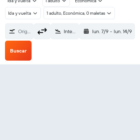
Ida y vuelta
1 adulto
Económica
Ida y vuelta
1 adulto, Económica, 0 maletas
Origen
Internacional de Kota Kinabalu (BKI)
lun. 7/9
-
lun. 14/9
Buscar