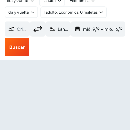
Ida y vuelta
1 adulto
Económica
Ida y vuelta
1 adulto, Económica, 0 maletas
Origen
Lanzhou Arpt (LHW)
mié. 9/9
-
mié. 16/9
Buscar