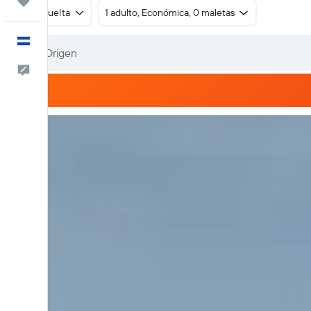
Trips
Ida y vuelta
1 adulto, Económica, 0 maletas
Español
Comentarios