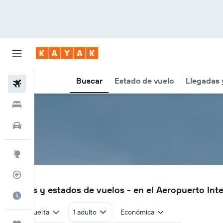
Buscar
Estado de vuelo
Llegadas 
Vuelos
Hoteles
Autos
Explore
Rastreador
DPS
Vuelos y estados de vuelos - en el Aeropuerto Int
Cuándo ir
Ida y vuelta
1 adulto
Económica