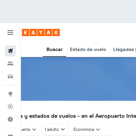
Buscar
Estado de vuelo
Llegadas 
Vuelos
Hoteles
Autos
Explore
Rastreador
SAN
Vuelos y estados de vuelos - en el Aeropuerto Int
Cuándo ir
Ida y vuelta
1 adulto
Económica