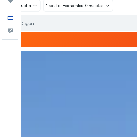
Trips
Ida y vuelta
1 adulto, Económica, 0 maletas
Español
Comentarios