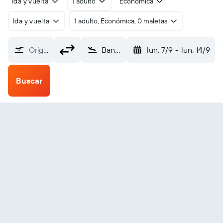
Ida y vuelta
1 adulto
Económica
Ida y vuelta
1 adulto, Económica, 0 maletas
Origen
Bangkok Internacional Don Mueang (DMK)
lun. 7/9
-
lun. 14/9
Buscar